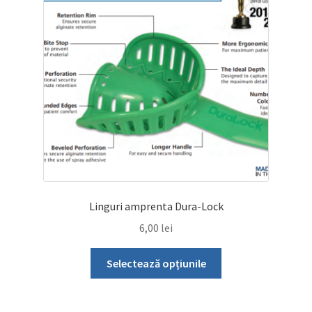
Linguri amprenta Dura-Lock
6,00
lei
Acest
Selectează opțiunile
produs
are
mai