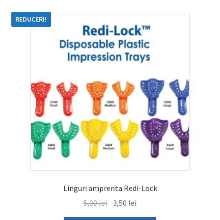
multe
REDUCERI!
variații.
Opțiunile
pot
fi
alese
în
pagina
produsului.
Linguri amprenta Redi-Lock
Prețul
Prețul
5,00
lei
3,50
lei
inițial
curent