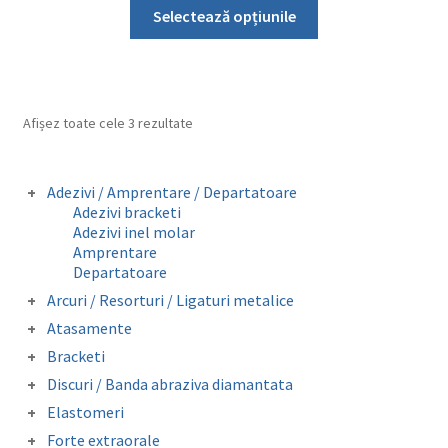
Acest
a
este:
Selectează opțiunile
produs
fost:
3,50 lei.
are
5,00 lei.
mai
multe
Afișez toate cele 3 rezultate
variații.
Opțiunile
pot
Adezivi / Amprentare / Departatoare
fi
Adezivi bracketi
alese
Adezivi inel molar
Amprentare
în
Departatoare
pagina
Arcuri / Resorturi / Ligaturi metalice
produsului.
Arcuri preformate fizionomice
Atasamente
Arcuri preformate metalice
Butoni colabili
Bracketi
Fire otel drepte
Carlige crimpabile
Bracketi autoligaturanti
Ligaturi metalice preformate
Discuri / Banda abraziva diamantata
Contentie
Bracketi fizionomici
Resorturi
Banda perforata abraziva metalica
Mini stops
Elastomeri
Bracketi metalici
diamantata
Obiceiuri vicioase
Catene
Forte extraorale