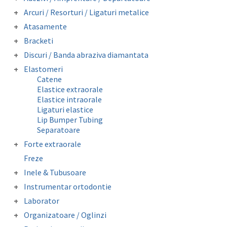
fi
Adezivi bracketi
Arcuri / Resorturi / Ligaturi metalice
alese
Adezivi inel molar
Arcuri preformate fizionomice
Atasamente
Amprentare
în
Arcuri preformate metalice
Butoni colabili
Departatoare
Bracketi
Fire otel drepte
pagina
Carlige crimpabile
Bracketi autoligaturanti
Ligaturi metalice preformate
Discuri / Banda abraziva diamantata
produsului.
Contentie
Bracketi fizionomici
Resorturi
Banda perforata abraziva metalica
Mini stops
Elastomeri
Bracketi metalici
diamantata
Obiceiuri vicioase
Catene
Elastice extraorale
Elastice intraorale
Ligaturi elastice
Lip Bumper Tubing
Separatoare
Forte extraorale
Masca forte extraorale
Freze
Module de siguranta
Inele & Tubusoare
Inele molar
Instrumentar ortodontie
Tubusor molar 1 si 2
Clesti
Laborator
Instrumentar auxiliar
Accesorii laborator
Organizatoare / Oglinzi
Pense
Folii copolyester / polypropylene /
Oglinzi fotografie