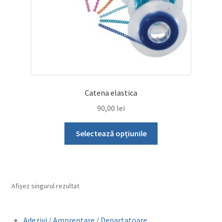
Catena elastica
90,00
lei
Acest
Selectează opțiunile
produs
are
mai
multe
Afișez singurul rezultat
variații.
Opțiunile
pot
Adezivi / Amprentare / Departatoare