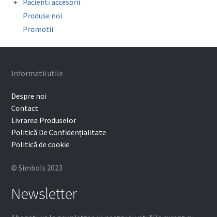
Sonde/Explorer/Director ligaturi
Pacienti accesorii
Mouthguard Soft EVA
Organizatoare
Ceara ortodontica
Surub expansiune
Produse noi
Cutie depozitare aparat mobil
Promotii
Protectie bracketi
Informatii utile
Despre noi
Contact
Livrarea Produselor
Politică De Confidențialitate
Politică de cookie
© Simbols 2023
Newsletter