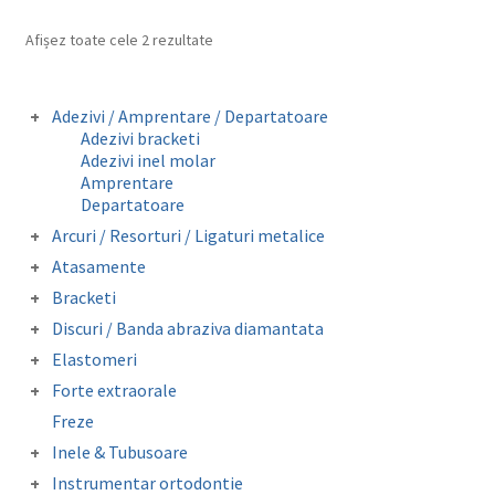
Afișez toate cele 2 rezultate
Adezivi / Amprentare / Departatoare
Adezivi bracketi
Adezivi inel molar
Amprentare
Departatoare
Arcuri / Resorturi / Ligaturi metalice
Arcuri preformate fizionomice
Atasamente
Arcuri preformate metalice
Butoni colabili
Bracketi
Fire otel drepte
Carlige crimpabile
Bracketi autoligaturanti
Ligaturi metalice preformate
Discuri / Banda abraziva diamantata
Contentie
Bracketi fizionomici
Resorturi
Banda perforata abraziva metalica
Mini stops
Elastomeri
Bracketi metalici
diamantata
Obiceiuri vicioase
Catene
Forte extraorale
Elastice extraorale
Masca forte extraorale
Freze
Elastice intraorale
Module de siguranta
Ligaturi elastice
Inele & Tubusoare
Lip Bumper Tubing
Inele molar
Instrumentar ortodontie
Separatoare