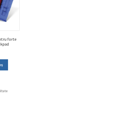
ntru forte
ckpad
oș
ultate