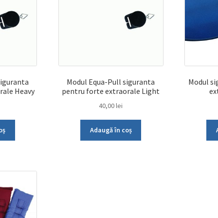
siguranta
Modul Equa-Pull siguranta
Modul si
orale Heavy
pentru forte extraorale Light
ex
40,00
lei
oș
Adaugă în coș