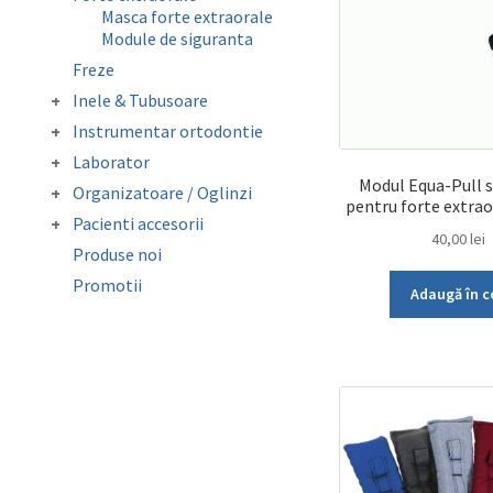
Elastice extraorale
Masca forte extraorale
Elastice intraorale
Module de siguranta
Ligaturi elastice
Freze
Lip Bumper Tubing
Separatoare
Inele & Tubusoare
Inele molar
Instrumentar ortodontie
Tubusor molar 1 si 2
Clesti
Laborator
Instrumentar auxiliar
Accesorii laborator
Modul Equa-Pull 
Organizatoare / Oglinzi
Pense
pentru forte extra
Folii copolyester /
Oglinzi fotografie
Sonde/Explorer/Director
Pacienti accesorii
polypropylene /
Organizatoare
40,00
lei
ligaturi
Ceara ortodontica
Mouthguard Soft EVA
Produse noi
Cutie depozitare aparat
Surub expansiune
Promotii
mobil
Adaugă în c
Protectie bracketi