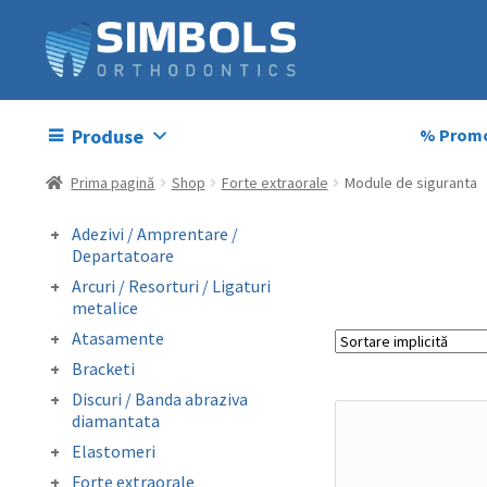
Produse
% Promo
Prima pagină
Shop
Forte extraorale
Module de siguranta
Adezivi / Amprentare /
Departatoare
Adezivi bracketi
Arcuri / Resorturi / Ligaturi
Adezivi inel molar
metalice
Amprentare
Arcuri preformate
Atasamente
Departatoare
fizionomice
Butoni colabili
Bracketi
Arcuri preformate
Carlige crimpabile
Bracketi autoligaturanti
metalice
Discuri / Banda abraziva
Contentie
Bracketi fizionomici
Fire otel drepte
diamantata
Mini stops
Bracketi metalici
Ligaturi metalice
Banda perforata abraziva
Obiceiuri vicioase
Elastomeri
preformate
metalica diamantata
Catene
Forte extraorale
Resorturi