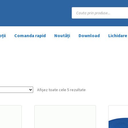
Products
search
ții
Comanda rapid
Noutăți
Download
Lichidare
Afișez toate cele 5 rezultate