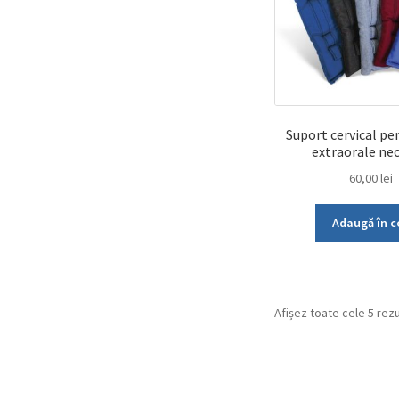
Suport cervical pe
extraorale ne
60,00
lei
Adaugă în c
Afișez toate cele 5 rez