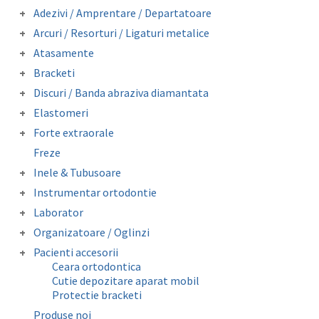
pot
Adezivi / Amprentare / Departatoare
fi
Adezivi bracketi
Arcuri / Resorturi / Ligaturi metalice
alese
Adezivi inel molar
Arcuri preformate fizionomice
Atasamente
Amprentare
în
Arcuri preformate metalice
Butoni colabili
Departatoare
Bracketi
Fire otel drepte
pagina
Carlige crimpabile
Bracketi autoligaturanti
Ligaturi metalice preformate
Discuri / Banda abraziva diamantata
produsului.
Contentie
Bracketi fizionomici
Resorturi
Banda perforata abraziva metalica
Mini stops
Elastomeri
Bracketi metalici
diamantata
Obiceiuri vicioase
Catene
Forte extraorale
Elastice extraorale
Masca forte extraorale
Freze
Elastice intraorale
Module de siguranta
Ligaturi elastice
Inele & Tubusoare
Lip Bumper Tubing
Inele molar
Instrumentar ortodontie
Separatoare
Tubusor molar 1 si 2
Clesti
Laborator
Instrumentar auxiliar
Accesorii laborator
Organizatoare / Oglinzi
Pense
Folii copolyester / polypropylene /
Oglinzi fotografie
Sonde/Explorer/Director ligaturi
Pacienti accesorii
Mouthguard Soft EVA
Organizatoare
Ceara ortodontica
Surub expansiune
Cutie depozitare aparat mobil
Protectie bracketi
Produse noi