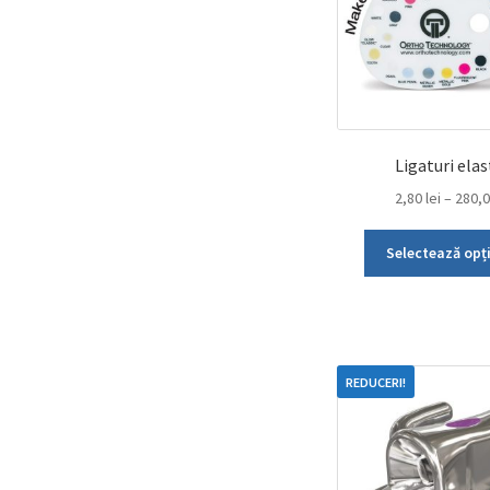
Ligaturi elas
2,80
lei
–
280,
Selectează opț
REDUCERI!