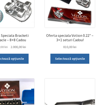
fi
alese
alese
în
în
pagina
pagina
produsului.
produsului.
 Speciala Bracketi
Oferta speciala Votion 0.22″ –
acle – 8+8 Cadou
3+1 seturi Cadou!
Prețul
Prețul
,00
lei
2.000,00
lei
810,00
lei
inițial
curent
Acest
Acest
a
este:
ectează opțiunile
Selectează opțiunile
produs
produs
fost:
2.000,00 lei.
are
are
4.000,00 lei.
mai
mai
multe
multe
variații.
variații.
Opțiunile
Opțiunile
pot
pot
fi
fi