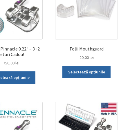
 Pinnacle 0.22″ – 3+2
Folii Mouthguard
seturi Cadou!
20,00
lei
750,00
lei
Acest
Selectează opțiunile
Acest
produs
ectează opțiunile
produs
are
are
mai
mai
multe
multe
variații.
variații.
Opțiunile
Opțiunile
pot
pot
fi