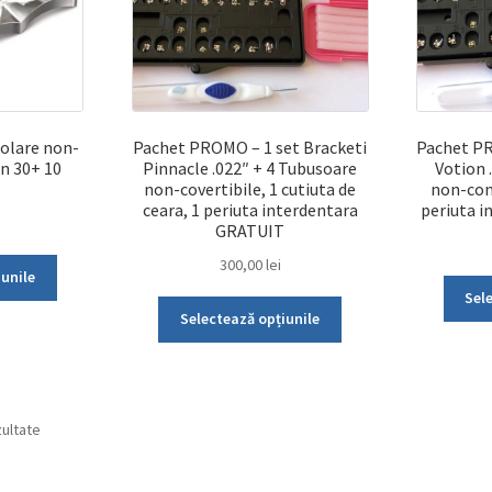
în
pagina
produsului.
olare non-
Pachet PROMO – 1 set Bracketi
Pachet PR
n 30+ 10
Pinnacle .022″ + 4 Tubusoare
Votion 
non-covertibile, 1 cutiuta de
non-conv
ceara, 1 periuta interdentara
periuta 
GRATUIT
300,00
lei
Acest
iunile
produs
Sel
Acest
Selectează opțiunile
are
produs
mai
are
multe
mai
variații.
multe
zultate
Opțiunile
variații.
pot
Opțiunile
fi