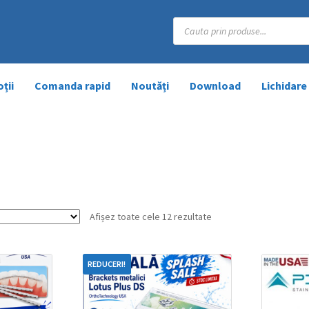
Products
search
ții
Comanda rapid
Noutăți
Download
Lichidare
Afișez toate cele 12 rezultate
REDUCERI!