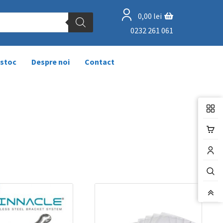
0,00
lei
0232 261 061
 stoc
Despre noi
Contact