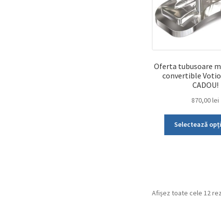
Oferta tubusoare m
convertible Votio
CADOU!
870,00
lei
Selectează opț
Afișez toate cele 12 re