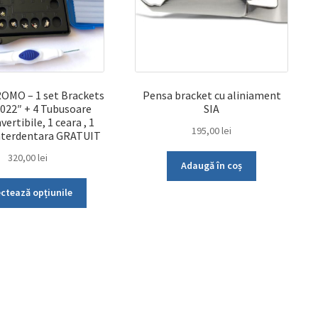
alese
alese
în
în
pagina
pagina
produsului.
produsului.
OMO – 1 set Brackets
Pensa bracket cu aliniament
.022″ + 4 Tubusoare
SIA
ertibile, 1 ceara , 1
195,00
lei
interdentara GRATUIT
320,00
lei
Adaugă în coș
Acest
ectează opțiunile
produs
are
mai
multe
variații.
Opțiunile
pot