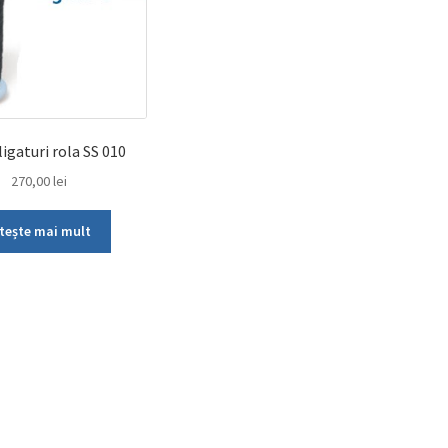
igaturi rola SS 010
270,00
lei
tește mai mult