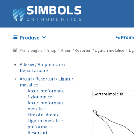
Produse
% Promo
Prima pagină
Shop
Arcuri / Resorturi / Ligaturi metalice
Li
Adezivi / Amprentare /
Departatoare
Adezivi bracketi
Arcuri / Resorturi / Ligaturi
Adezivi inel molar
metalice
Amprentare
Arcuri preformate
Departatoare
fizionomice
Arcuri preformate
metalice
Fire otel drepte
Ligaturi metalice
preformate
Resorturi