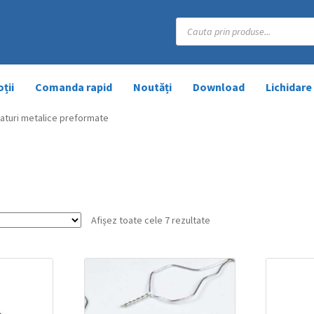
Products
search
ții
Comanda rapid
Noutăți
Download
Lichidare
gaturi metalice preformate
Afișez toate cele 7 rezultate