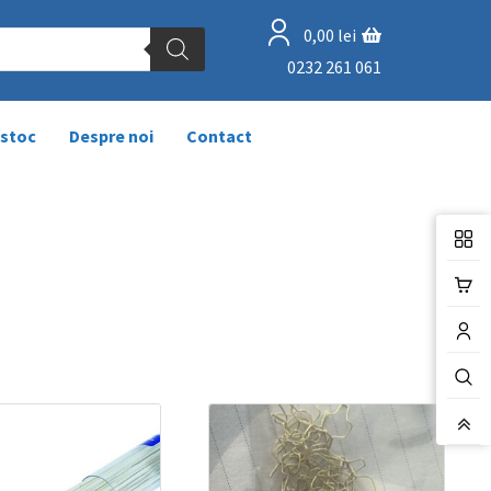
0,00
lei
0232 261 061
 stoc
Despre noi
Contact