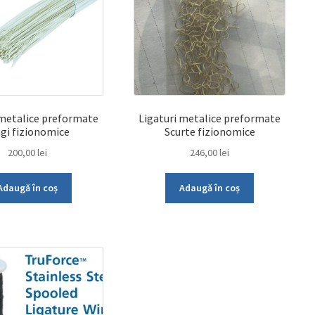
 metalice preformate
Ligaturi metalice preformate
ngi fizionomice
Scurte fizionomice
200,00
lei
246,00
lei
Adaugă în coș
Adaugă în coș