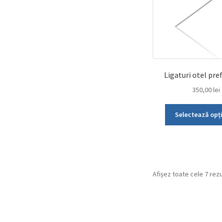
Ligaturi otel pr
350,00
lei
Selectează opț
Afișez toate cele 7 rez