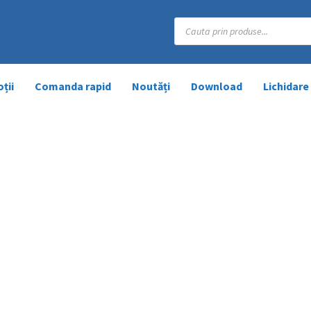
Products
search
ții
Comanda rapid
Noutăți
Download
Lichidare