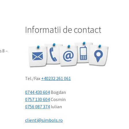
Informatii de contact
p.8 –
Tel./Fax
+40232 261 061
0744 430 604
Bogdan
0757 130 604
Cosmin
0756 087 374
Iulian
clienti@simbols.ro