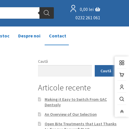
0,00
lei
0232 261 061
 stoc
Despre noi
Contact
Caută
Caută
Articole recente
Making it Easy to Switch From GAC
Dentsply
An Overview of Our Selection
Open Bite Treatments that Last Thanks