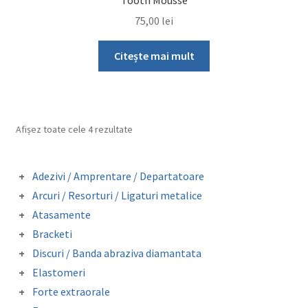
75,00
lei
Citește mai mult
Afișez toate cele 4 rezultate
Adezivi / Amprentare / Departatoare
Adezivi bracketi
Arcuri / Resorturi / Ligaturi metalice
Adezivi inel molar
Arcuri preformate fizionomice
Atasamente
Amprentare
Arcuri preformate metalice
Butoni colabili
Departatoare
Bracketi
Fire otel drepte
Carlige crimpabile
Bracketi autoligaturanti
Ligaturi metalice preformate
Discuri / Banda abraziva diamantata
Contentie
Bracketi fizionomici
Resorturi
Banda perforata abraziva metalica
Mini stops
Elastomeri
Bracketi metalici
diamantata
Obiceiuri vicioase
Catene
Forte extraorale
Elastice extraorale
Masca forte extraorale