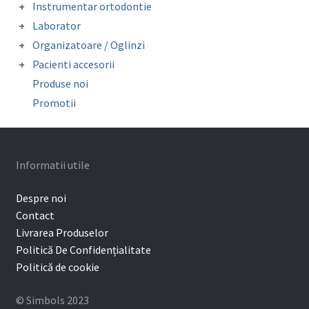
Inele molar
Instrumentar ortodontie
Separatoare
Tubusor molar 1 si 2
Clesti
Laborator
Instrumentar auxiliar
Accesorii laborator
Organizatoare / Oglinzi
Pense
Folii copolyester / polypropylene /
Oglinzi fotografie
Sonde/Explorer/Director ligaturi
Pacienti accesorii
Mouthguard Soft EVA
Organizatoare
Ceara ortodontica
Surub expansiune
Produse noi
Cutie depozitare aparat mobil
Promotii
Protectie bracketi
Informatii utile
Despre noi
Contact
Livrarea Produselor
Politică De Confidențialitate
Politică de cookie
© Simbols 2023