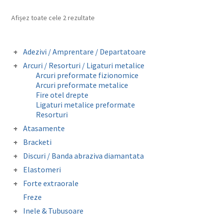
la
multe
6,50 lei
Afișez toate cele 2 rezultate
variații.
Opțiunile
pot
Adezivi / Amprentare / Departatoare
fi
Adezivi bracketi
Arcuri / Resorturi / Ligaturi metalice
alese
Adezivi inel molar
Arcuri preformate fizionomice
Amprentare
în
Arcuri preformate metalice
Departatoare
Fire otel drepte
pagina
Ligaturi metalice preformate
produsului.
Resorturi
Atasamente
Butoni colabili
Bracketi
Carlige crimpabile
Bracketi autoligaturanti
Discuri / Banda abraziva diamantata
Contentie
Bracketi fizionomici
Banda perforata abraziva metalica
Mini stops
Elastomeri
Bracketi metalici
diamantata
Obiceiuri vicioase
Catene
Forte extraorale
Elastice extraorale
Masca forte extraorale
Freze
Elastice intraorale
Module de siguranta
Ligaturi elastice
Inele & Tubusoare
Lip Bumper Tubing