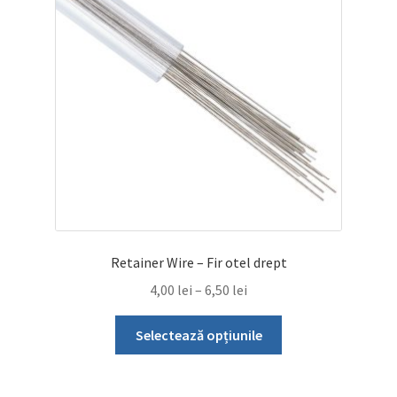
pot
fi
alese
în
pagina
produsului.
Retainer Wire – Fir otel drept
Interval
4,00
lei
–
6,50
lei
de
Acest
prețuri:
Selectează opțiunile
produs
4,00 lei
are
până
mai