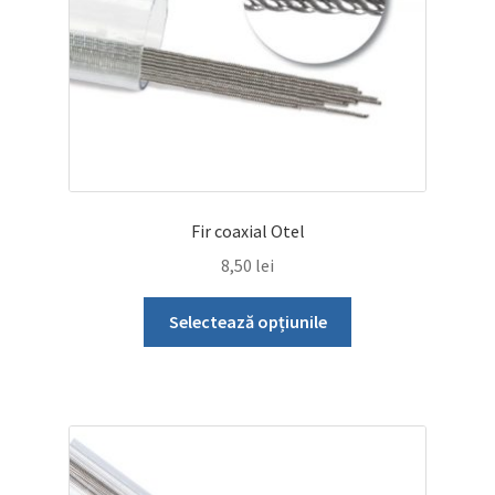
Fir coaxial Otel
8,50
lei
Acest
Selectează opțiunile
produs
are
mai
multe
variații.
Opțiunile