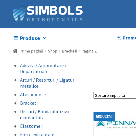
Produse
% Promo
Prima pagină
Shop
Bracketi
Pagina 2
Adezivi / Amprentare /
Departatoare
Adezivi bracketi
Arcuri / Resorturi / Ligaturi
Adezivi inel molar
metalice
Amprentare
Arcuri preformate
Atasamente
Departatoare
fizionomice
Butoni colabili
Bracketi
Arcuri preformate
Carlige crimpabile
Bracketi autoligaturanti
metalice
Discuri / Banda abraziva
Contentie
Bracketi fizionomici
Fire otel drepte
REDUCERI!
diamantata
Mini stops
Bracketi metalici
Ligaturi metalice
Banda perforata abraziva
Obiceiuri vicioase
Elastomeri
preformate
metalica diamantata
Catene
Forte extraorale
Resorturi