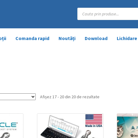
Products
search
ții
Comanda rapid
Noutăți
Download
Lichidare
Afișez 17 - 20 din 20 de rezultate