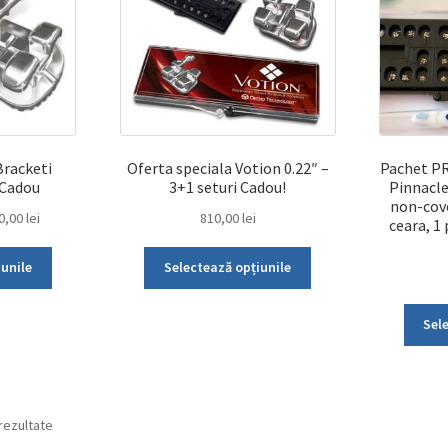
Bracketi
Oferta speciala Votion 0.22″ –
Pachet PR
 Cadou
3+1 seturi Cadou!
Pinnacle
non-cove
l
Prețul
00,00
lei
810,00
lei
ceara, 1
curent
Acest
Acest
este:
iunile
Selectează opțiunile
produs
produs
2.000,00 lei.
are
are
00 lei.
Sel
mai
mai
multe
multe
variații.
variații.
Opțiunile
Opțiunile
 rezultate
pot
pot