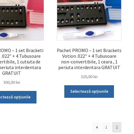
OMO – 1 set Bracketi
Pachet PROMO – 1 set Brackets
 .022″ + 4 Tubusoare
Votion .022″ + 4 Tubusoare
rtibile, 1 cutiuta de
non-convertibile, 1 ceara , 1
 periuta interdentara
periuta interdentara GRATUIT
GRATUIT
320,00
lei
300,00
lei
Acest
Selectează opțiunile
Acest
produs
ectează opțiunile
produs
are
are
mai
mai
multe
multe
variații.
1
2
variații.
Opțiunile