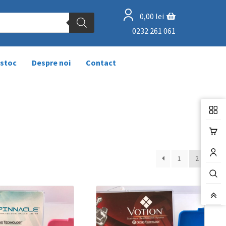
0,00
lei
0232 261 061
 stoc
Despre noi
Contact
1
2