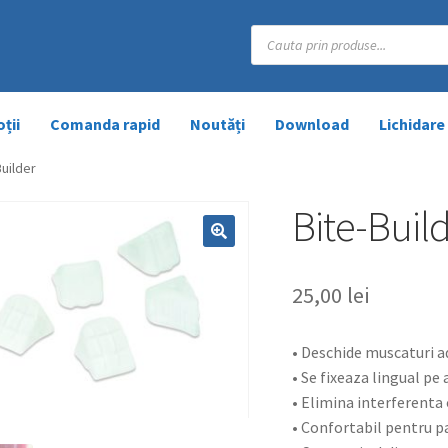
Products
search
ții
Comanda rapid
Noutăți
Download
Lichidare
Builder
Bite-Buil
25,00
lei
• Deschide muscaturi a
• Se fixeaza lingual pe
• Elimina interferenta 
• Confortabil pentru p