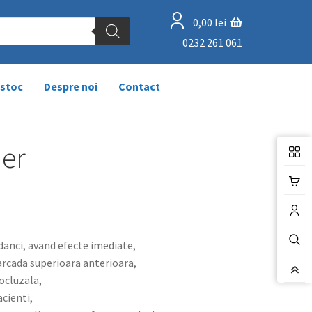
0,00
lei
0232 261 061
 stoc
Despre noi
Contact
der
danci, avand efecte imediate,
 arcada superioara anterioara,
ocluzala,
acienti,