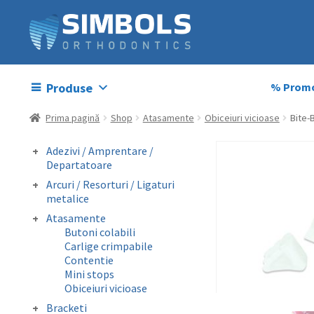
Produse
% Promo
Prima pagină
Shop
Atasamente
Obiceiuri vicioase
Bite-
Adezivi / Amprentare /
Departatoare
Adezivi bracketi
Arcuri / Resorturi / Ligaturi
Adezivi inel molar
metalice
Amprentare
Arcuri preformate
Atasamente
Departatoare
fizionomice
Butoni colabili
Arcuri preformate
Carlige crimpabile
metalice
Contentie
Fire otel drepte
Mini stops
Ligaturi metalice
Obiceiuri vicioase
preformate
Bracketi
Resorturi