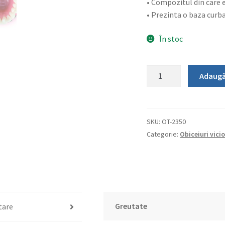
• Compozitul din care e
• Prezinta o baza curba
În stoc
Cantitate
Adaugă
Bite-
Builder
SKU:
OT-2350
Categorie:
Obiceiuri vici
Greutate
tare