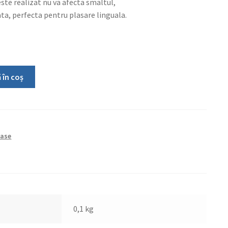
ste realizat nu va afecta smaltul,
ta, perfecta pentru plasare linguala.
 în coș
oase
0,1 kg