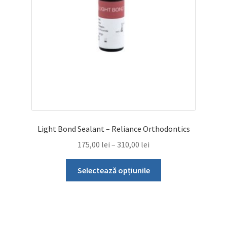
Light Bond Sealant – Reliance Orthodontics
Interval
175,00
lei
–
310,00
lei
de
Acest
prețuri:
Selectează opțiunile
produs
175,00 lei
are
până
mai
la
multe
310,00 lei