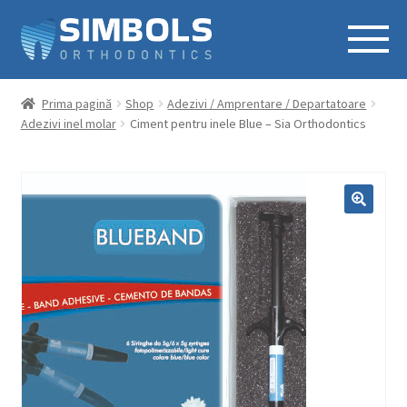
Prima pagină
Shop
Adezivi / Amprentare / Departatoare
Adezivi inel molar
Ciment pentru inele Blue – Sia Orthodontics