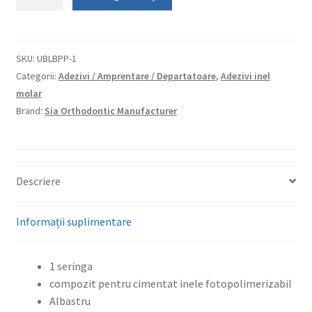
Ciment
pentru
inele
Blue
SKU:
UBLBPP-1
-
Categorii:
Adezivi / Amprentare / Departatoare
,
Adezivi inel
Sia
molar
Orthodontics
Brand:
Sia Orthodontic Manufacturer
Descriere
Informații suplimentare
1 seringa
compozit pentru cimentat inele fotopolimerizabil
Albastru