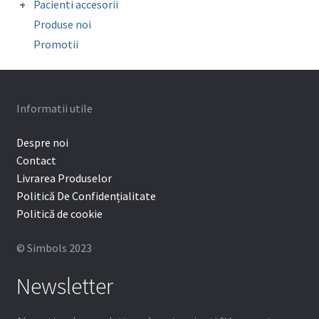
Sonde/Explorer/Director ligaturi
Pacienti accesorii
Mouthguard Soft EVA
Organizatoare
Ceara ortodontica
Surub expansiune
Produse noi
Cutie depozitare aparat mobil
Promotii
Protectie bracketi
Informatii utile
Despre noi
Contact
Livrarea Produselor
Politică De Confidențialitate
Politică de cookie
© Simbols 2023
Newsletter