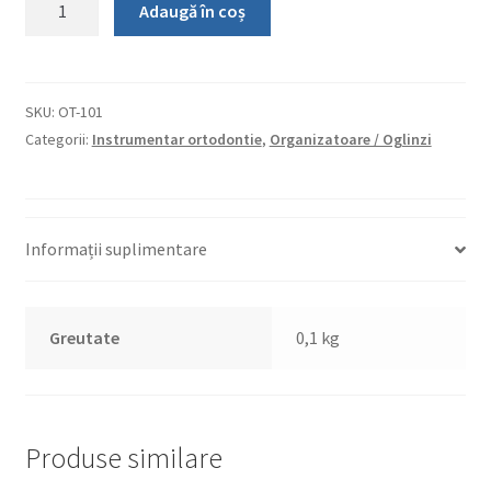
Adaugă în coș
Cleste
pentru
separatoare
SKU:
OT-101
Categorii:
Instrumentar ortodontie
,
Organizatoare / Oglinzi
Informații suplimentare
Greutate
0,1 kg
Produse similare