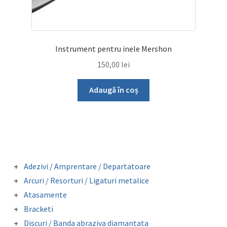
Instrument pentru inele Mershon
150,00
lei
Adaugă în coș
Adezivi / Amprentare / Departatoare
Adezivi bracketi
Arcuri / Resorturi / Ligaturi metalice
Adezivi inel molar
Arcuri preformate fizionomice
Atasamente
Amprentare
Arcuri preformate metalice
Butoni colabili
Departatoare
Bracketi
Fire otel drepte
Carlige crimpabile
Bracketi autoligaturanti
Ligaturi metalice preformate
Discuri / Banda abraziva diamantata
Contentie