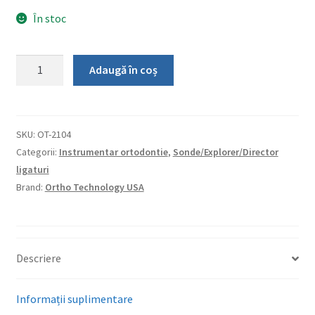
În stoc
Cantitate
Adaugă în coș
Director
ligaturi
SKU:
OT-2104
Categorii:
Instrumentar ortodontie
,
Sonde/Explorer/Director
ligaturi
Brand:
Ortho Technology USA
Descriere
Informații suplimentare