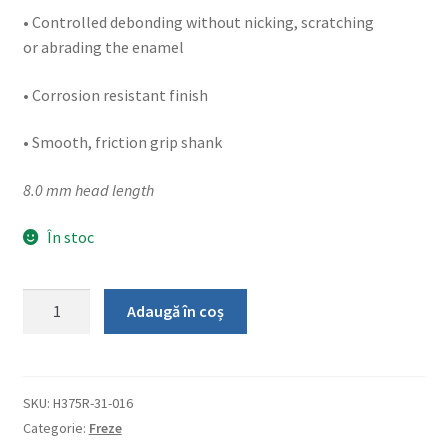
• Controlled debonding without nicking, scratching
or abrading the enamel
• Corrosion resistant finish
• Smooth, friction grip shank
8.0 mm head length
În stoc
Cantitate
Adaugă în coș
Freza
Galaxy
forma
conica
SKU:
H375R-31-016
pentru
Categorie:
Freze