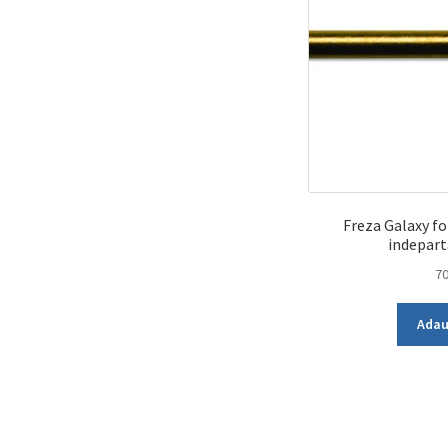
Freza Galaxy f
indepar
7
Adau