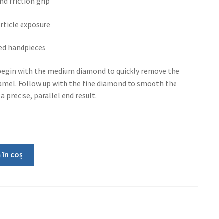
nd friction grip
rticle exposure
eed handpieces
begin with the medium diamond to quickly remove the
amel. Follow up with the fine diamond to smooth the
a precise, parallel end result.
 în coș