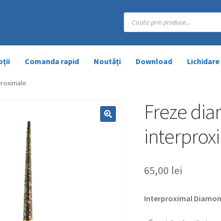
Products
search
ții
Comanda rapid
Noutăți
Download
Lichidare
proximale
Freze di
interprox
65,00
lei
Interproximal Diamon