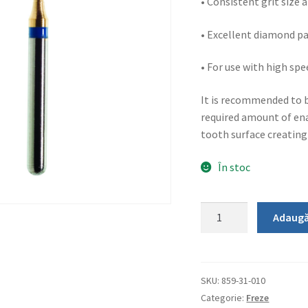
• Consistent grit size a
• Excellent diamond pa
• For use with high sp
It is recommended to 
required amount of en
tooth surface creating 
În stoc
Cantitate
Adaugă
Freze
diamantate
medium
interproximale
SKU:
859-31-010
Categorie:
Freze