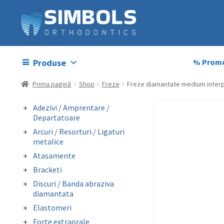
Produse
% Promo
Prima pagină
Shop
Freze
Freze diamantate medium inter
Adezivi / Amprentare /
Departatoare
Adezivi bracketi
Arcuri / Resorturi / Ligaturi
Adezivi inel molar
metalice
Amprentare
Arcuri preformate
Atasamente
Departatoare
fizionomice
Butoni colabili
Bracketi
Arcuri preformate
Carlige crimpabile
Bracketi autoligaturanti
metalice
Discuri / Banda abraziva
Contentie
Bracketi fizionomici
Fire otel drepte
diamantata
Mini stops
Bracketi metalici
Ligaturi metalice
Banda perforata abraziva
Obiceiuri vicioase
Elastomeri
preformate
metalica diamantata
Catene
Forte extraorale
Resorturi