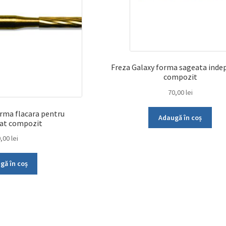
Freza Galaxy forma sageata inde
compozit
70,00
lei
orma flacara pentru
Adaugă în coș
tat compozit
0,00
lei
gă în coș