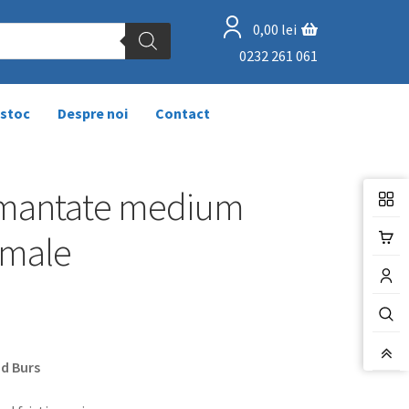
0,00
lei
0232 261 061
 stoc
Despre noi
Contact
amantate medium
imale
d Burs