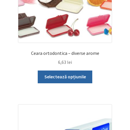
Ceara ortodontica – diverse arome
6,63
lei
Acest
Selectează opțiunile
produs
are
mai
multe
variații.
Opțiunile
pot