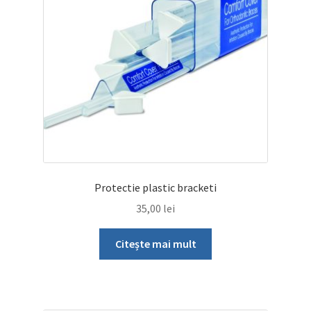
fi
alese
în
pagina
produsului.
Protectie plastic bracketi
35,00
lei
Citește mai mult