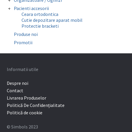
Organizatoare / Oglinzi
Pense
Folii copolyester / polypropylene /
Oglinzi fotografie
Sonde/Explorer/Director ligaturi
Pacienti accesorii
Mouthguard Soft EVA
Organizatoare
Ceara ortodontica
Surub expansiune
Cutie depozitare aparat mobil
Protectie bracketi
Produse noi
Promotii
Informatii utile
Despre noi
Contact
Livrarea Produselor
Politică De Confidențialitate
Politică de cookie
© Simbols 2023