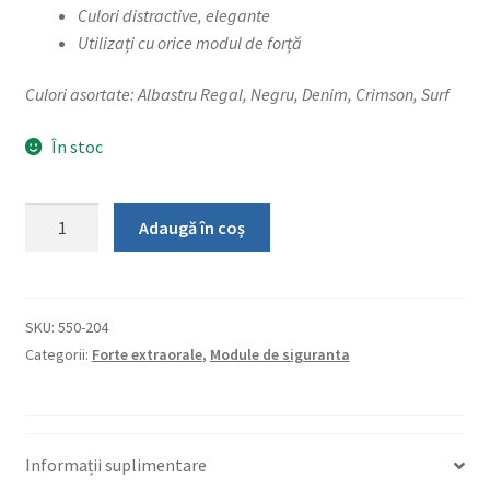
Culori distractive, elegante
Utilizați cu orice modul de forță
Culori asortate: Albastru Regal, Negru, Denim, Crimson, Surf
În stoc
Cantitate
Adaugă în coș
Suport
cervical
pentru
forte
SKU:
550-204
extraorale
Categorii:
Forte extraorale
,
Module de siguranta
neckpad
Informații suplimentare