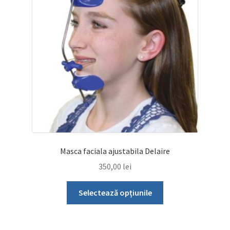
Masca faciala ajustabila Delaire
350,00
lei
Acest
Selectează opțiunile
produs
are
mai