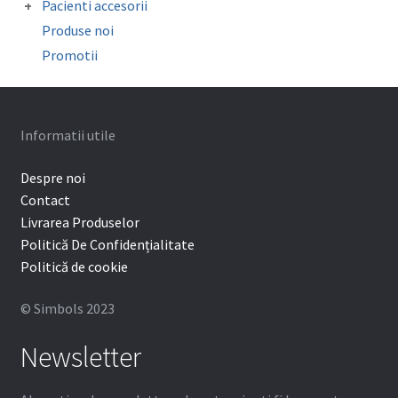
Sonde/Explorer/Director ligaturi
Pacienti accesorii
Mouthguard Soft EVA
Organizatoare
Ceara ortodontica
Surub expansiune
Produse noi
Cutie depozitare aparat mobil
Promotii
Protectie bracketi
Informatii utile
Despre noi
Contact
Livrarea Produselor
Politică De Confidențialitate
Politică de cookie
© Simbols 2023
Newsletter