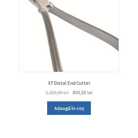
X7 Distal End Cutter
Prețul
Prețul
1.200,00
lei
800,00
lei
inițial
curent
a
este:
Adaugă în coș
fost:
800,00 lei.
1.200,00 lei.