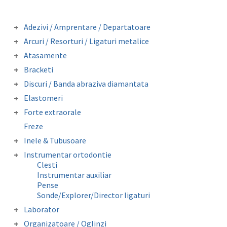
Adezivi / Amprentare / Departatoare
Adezivi bracketi
Arcuri / Resorturi / Ligaturi metalice
Adezivi inel molar
Arcuri preformate fizionomice
Atasamente
Amprentare
Arcuri preformate metalice
Butoni colabili
Departatoare
Bracketi
Fire otel drepte
Carlige crimpabile
Bracketi autoligaturanti
Ligaturi metalice preformate
Discuri / Banda abraziva diamantata
Contentie
Bracketi fizionomici
Resorturi
Banda perforata abraziva metalica
Mini stops
Elastomeri
Bracketi metalici
diamantata
Obiceiuri vicioase
Catene
Forte extraorale
Elastice extraorale
Masca forte extraorale
Freze
Elastice intraorale
Module de siguranta
Ligaturi elastice
Inele & Tubusoare
Lip Bumper Tubing
Inele molar
Instrumentar ortodontie
Separatoare
Tubusor molar 1 si 2
Clesti
Instrumentar auxiliar
Pense
Sonde/Explorer/Director ligaturi
Laborator
Accesorii laborator
Organizatoare / Oglinzi