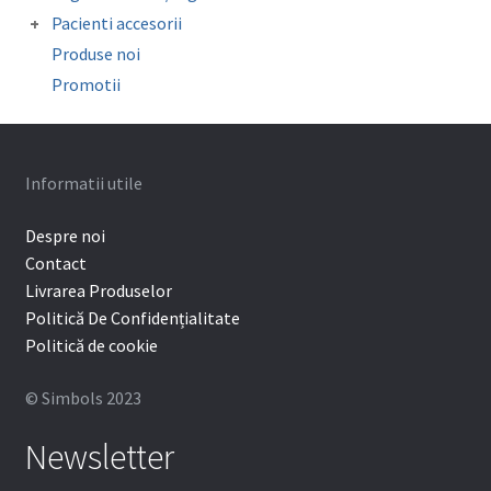
Folii copolyester / polypropylene /
Oglinzi fotografie
Pacienti accesorii
Mouthguard Soft EVA
Organizatoare
Ceara ortodontica
Surub expansiune
Produse noi
Cutie depozitare aparat mobil
Promotii
Protectie bracketi
Informatii utile
Despre noi
Contact
Livrarea Produselor
Politică De Confidențialitate
Politică de cookie
© Simbols 2023
Newsletter