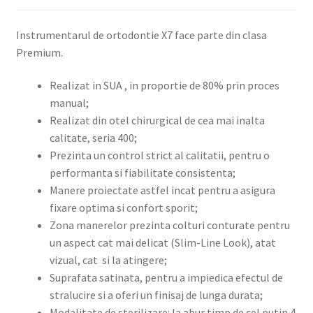
Instrumentarul de ortodontie X7 face parte din clasa
Premium.
Realizat in SUA , in proportie de 80% prin proces
manual;
Realizat din otel chirurgical de cea mai inalta
calitate, seria 400;
Prezinta un control strict al calitatii, pentru o
performanta si fiabilitate consistenta;
Manere proiectate astfel incat pentru a asigura
fixare optima si confort sporit;
Zona manerelor prezinta colturi conturate pentru
un aspect cat mai delicat (Slim-Line Look), atat
vizual, cat si la atingere;
Suprafata satinata, pentru a impiedica efectul de
stralucire si a oferi un finisaj de lunga durata;
Modalitate de sterilizare: la abur timp de cel putin 4