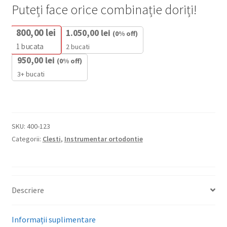
Debonding
Puteți face orice combinație doriți!
Plier
800,00
lei
1.050,00
lei
(0% off)
1
bucata
2 bucati
950,00
lei
(0% off)
3+ bucati
SKU:
400-123
Categorii:
Clesti
,
Instrumentar ortodontie
Descriere
Informații suplimentare