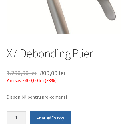
X7 Debonding Plier
1.200,00
lei
800,00
lei
You save
400,00
lei
(
33
%)
Disponibil pentru pre-comenzi
Cantitate
Adaugă în coș
X7