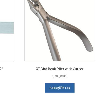
2″
X7 Bird Beak Plier with Cutter
1.200,00
lei
Adaugă în coș