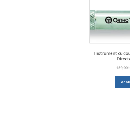
Instrument cu dou
Direct
150,00
l
Adau