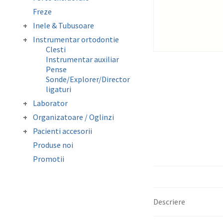
Elastice extraorale
Masca forte extraorale
Freze
Elastice intraorale
Module de siguranta
Ligaturi elastice
Inele & Tubusoare
Lip Bumper Tubing
Inele molar
Instrumentar ortodontie
Separatoare
Tubusor molar 1 si 2
Clesti
Instrumentar auxiliar
Pense
Sonde/Explorer/Director
ligaturi
Laborator
Accesorii laborator
Organizatoare / Oglinzi
Folii copolyester /
Oglinzi fotografie
Pacienti accesorii
polypropylene /
Organizatoare
Ceara ortodontica
Mouthguard Soft EVA
Produse noi
Cutie depozitare aparat
Surub expansiune
Promotii
mobil
Protectie bracketi
Descriere