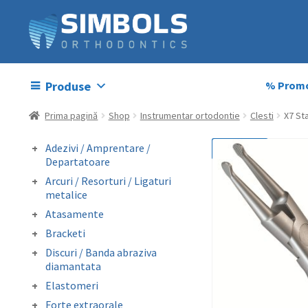
Produse
% Promo
Prima pagină
Shop
Instrumentar ortodontie
Clesti
X7 Sta
Adezivi / Amprentare /
REDUCERI!
Departatoare
Adezivi bracketi
Arcuri / Resorturi / Ligaturi
Adezivi inel molar
metalice
Amprentare
Arcuri preformate
Atasamente
Departatoare
fizionomice
Butoni colabili
Bracketi
Arcuri preformate
Carlige crimpabile
Bracketi autoligaturanti
metalice
Discuri / Banda abraziva
Contentie
Bracketi fizionomici
Fire otel drepte
diamantata
Mini stops
Bracketi metalici
Ligaturi metalice
Banda perforata abraziva
Obiceiuri vicioase
Elastomeri
preformate
metalica diamantata
Catene
Forte extraorale
Resorturi