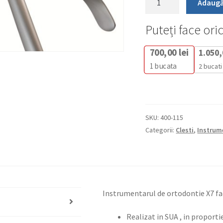
Adaugă
X7
Standard
Puteți face ori
How
Utility
700,00
lei
1.050
Plier
1
bucata
2 bucati
SKU:
400-115
Categorii:
Clesti
,
Instrum
Instrumentarul de ortodontie X7 fa
Realizat in SUA , in proport