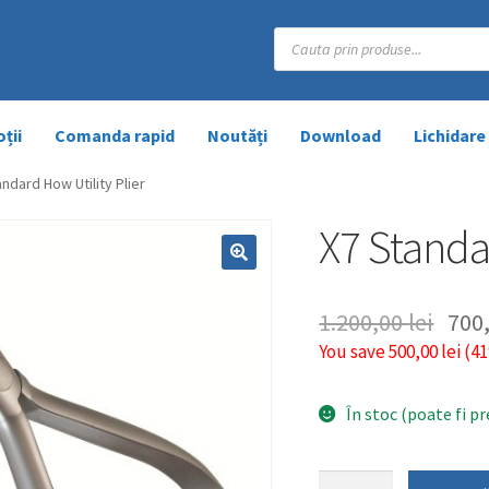
Products
search
ții
Comanda rapid
Noutăți
Download
Lichidare
ndard How Utility Plier
X7 Standa
1.200,00
lei
700
You save
500,00
lei
(
41
În stoc (poate fi 
Cantitate