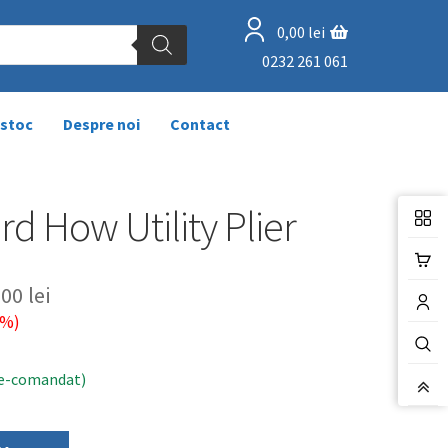
0,00
lei
0232 261 061
 stoc
Despre noi
Contact
rd How Utility Plier
,00
lei
%)
pre-comandat)