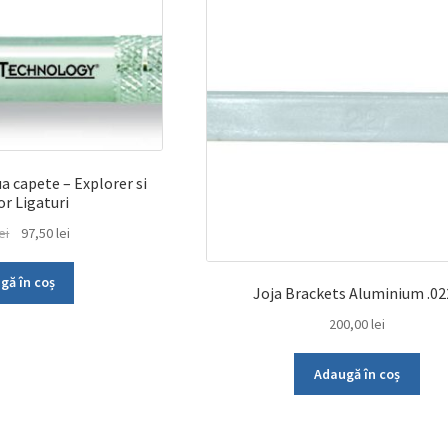
a capete – Explorer si
or Ligaturi
Prețul
Prețul
ei
97,50
lei
inițial
curent
a
este:
gă în coș
Joja Brackets Aluminium .02
fost:
97,50 lei.
200,00
lei
150,00 lei.
Adaugă în coș