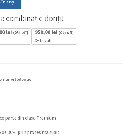
 în coș
ce combinație doriți!
,00
lei
950,00
lei
(0% off)
(0% off)
3+ bucati
entar ortodontie
ce parte din clasa Premium.
ie de 80% prin proces manual;