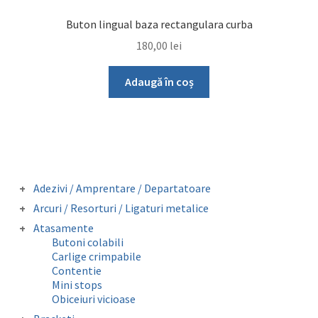
Buton lingual baza rectangulara curba
180,00
lei
Adaugă în coș
Adezivi / Amprentare / Departatoare
Adezivi bracketi
Arcuri / Resorturi / Ligaturi metalice
Adezivi inel molar
Arcuri preformate fizionomice
Atasamente
Amprentare
Arcuri preformate metalice
Butoni colabili
Departatoare
Fire otel drepte
Carlige crimpabile
Ligaturi metalice preformate
Contentie
Resorturi
Mini stops
Obiceiuri vicioase