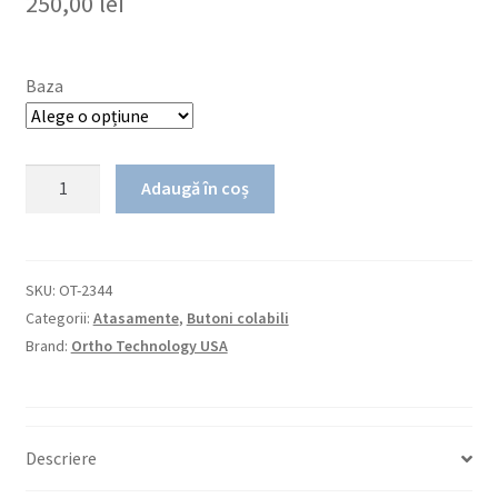
250,00
lei
Baza
Cantitate
Adaugă în coș
Buton
din
compozit
OrthoFlex
SKU:
OT-2344
Categorii:
Atasamente
,
Butoni colabili
Brand:
Ortho Technology USA
Descriere