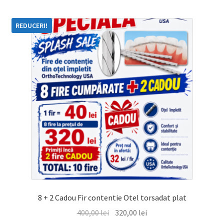
REDUCERI!
8 + 2 Cadou Fir contentie Otel torsadat plat
Prețul
Prețul
400,00
lei
320,00
lei