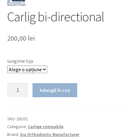
Carlig bi-directional
200,00
lei
lungime tija
Cantitate
Adaugă în coș
Carlig
bi-
directional
SKU:
20102
Categorie:
Carlige crimpabile
Brand:
Sia Orthodontic Manufacturer