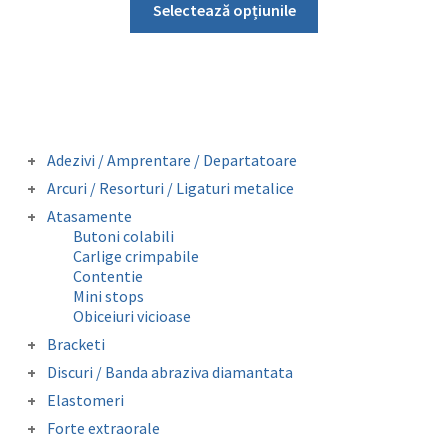
Selectează opțiunile
produs
are
mai
multe
variații.
Opțiunile
Adezivi / Amprentare / Departatoare
pot
Adezivi bracketi
Arcuri / Resorturi / Ligaturi metalice
fi
Adezivi inel molar
Arcuri preformate fizionomice
Atasamente
Amprentare
alese
Arcuri preformate metalice
Butoni colabili
Departatoare
Fire otel drepte
în
Carlige crimpabile
Ligaturi metalice preformate
pagina
Contentie
Resorturi
Mini stops
produsului.
Obiceiuri vicioase
Bracketi
Bracketi autoligaturanti
Discuri / Banda abraziva diamantata
Bracketi fizionomici
Banda perforata abraziva metalica
Elastomeri
Bracketi metalici
diamantata
Catene
Forte extraorale
Elastice extraorale