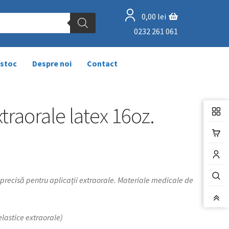
0,00
lei
0232 261 061
 stoc
Despre noi
Contact
xtraorale latex 16oz.
 precisă pentru aplicații extraorale. Materiale medicale de
elastice extraorale)