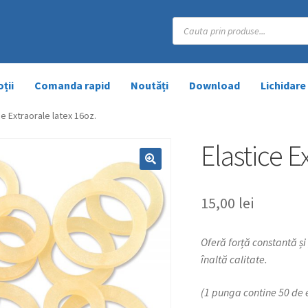
Products
search
ții
Comanda rapid
Noutăți
Download
Lichidare
ce Extraorale latex 16oz.
Elastice E
15,00
lei
Oferă forță constantă și
înaltă calitate.
(1 punga contine 50 de 