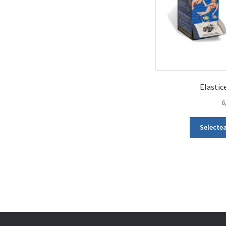
Elastic
6
Selectea