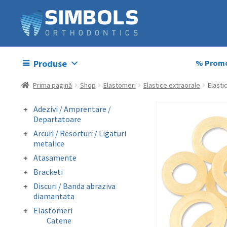
Produse
% Promo
Prima pagină
Shop
Elastomeri
Elastice extraorale
Elasti
Adezivi / Amprentare /
Departatoare
Adezivi bracketi
Arcuri / Resorturi / Ligaturi
Adezivi inel molar
metalice
Amprentare
Arcuri preformate
Atasamente
Departatoare
fizionomice
Butoni colabili
Bracketi
Arcuri preformate
Carlige crimpabile
Bracketi autoligaturanti
metalice
Discuri / Banda abraziva
Contentie
Bracketi fizionomici
Fire otel drepte
diamantata
Mini stops
Bracketi metalici
Ligaturi metalice
Banda perforata abraziva
Obiceiuri vicioase
Elastomeri
preformate
metalica diamantata
Catene
Resorturi