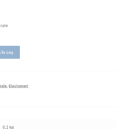
orale
 în coș
rale
,
Elastomeri
0,1 kg