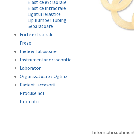
Elastice extraorale
Elastice intraorale
Ligaturi elastice
Lip Bumper Tubing
Separatoare
Forte extraorale
Masca forte extraorale
Freze
Module de siguranta
Inele & Tubusoare
Inele molar
Instrumentar ortodontie
Tubusor molar 1 si 2
Clesti
Laborator
Instrumentar auxiliar
Accesorii laborator
Organizatoare / Oglinzi
Pense
Folii copolyester /
Oglinzi fotografie
Sonde/Explorer/Director
Pacienti accesorii
polypropylene /
Organizatoare
ligaturi
Ceara ortodontica
Mouthguard Soft EVA
Produse noi
Cutie depozitare aparat
Surub expansiune
Promotii
mobil
Protectie bracketi
Informații suplimen