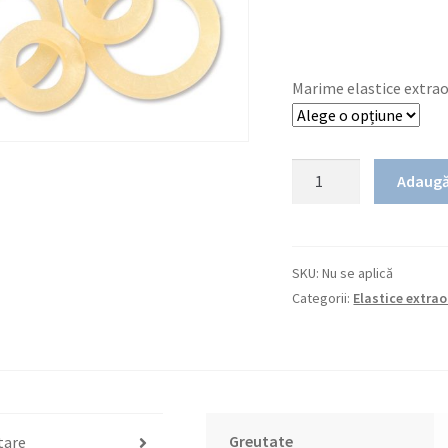
Marime elastice extra
Cantitate
Adaugă
Elastice
Extraorale
latex
16oz.
SKU:
Nu se aplică
Categorii:
Elastice extrao
Greutate
tare