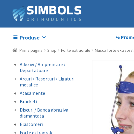
Produse
% Promo
Prima pagină
Shop
Forte extraorale
Masca forte extraoral
Adezivi / Amprentare /
Departatoare
Adezivi bracketi
Arcuri / Resorturi / Ligaturi
Adezivi inel molar
metalice
Amprentare
Arcuri preformate
Atasamente
Departatoare
fizionomice
Butoni colabili
Bracketi
Arcuri preformate
Carlige crimpabile
Bracketi autoligaturanti
metalice
Discuri / Banda abraziva
Contentie
Bracketi fizionomici
Fire otel drepte
diamantata
Mini stops
Bracketi metalici
Ligaturi metalice
Banda perforata abraziva
Obiceiuri vicioase
Elastomeri
preformate
metalica diamantata
Catene
Forte extraorale
Resorturi