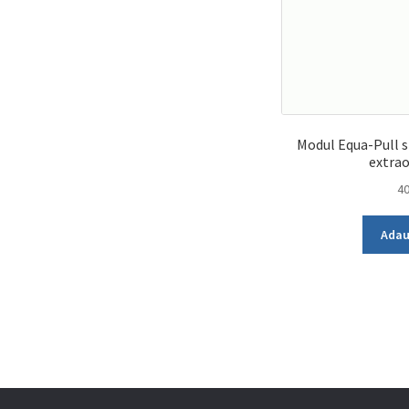
Modul Equa-Pull s
extrao
4
Adau