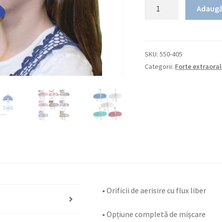
Cantitate
Adaugă
Masca
faciala
ajustabila
Delaire
SKU:
550-405
Categorii:
Forte extraora
• Orificii de aerisire cu flux liber
• Opțiune completă de mișcare