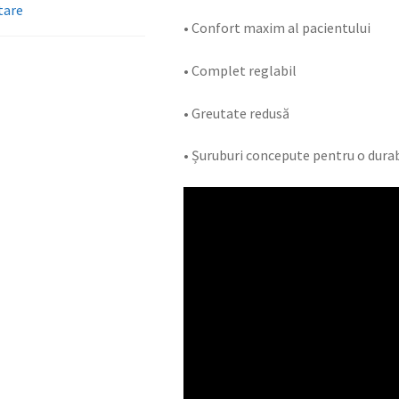
tare
• Confort maxim al pacientului
• Complet reglabil
• Greutate redusă
• Șuruburi concepute pentru o durab