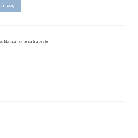
 în coș
le
,
Masca forte extraorale