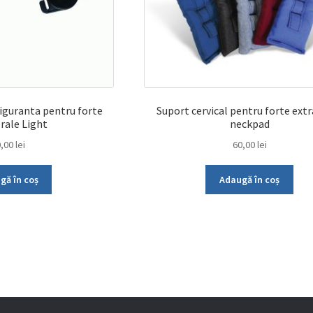
iguranta pentru forte
Suport cervical pentru forte ext
rale Light
neckpad
0,00
lei
60,00
lei
gă în coș
Adaugă în coș