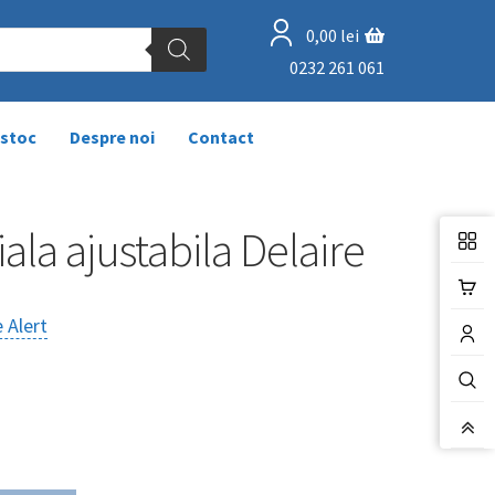
0,00
lei
0232 261 061
 stoc
Despre noi
Contact
ala ajustabila Delaire
 Alert