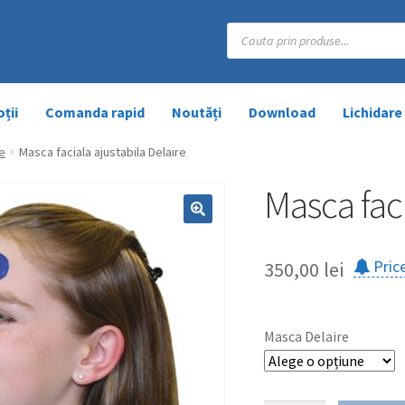
Products
search
ții
Comanda rapid
Noutăți
Download
Lichidare
e
Masca faciala ajustabila Delaire
Masca faci
Price
350,00
lei
Masca Delaire