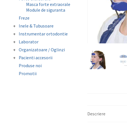
Elastice extraorale
Masca forte extraorale
Elastice intraorale
Module de siguranta
Ligaturi elastice
Freze
Lip Bumper Tubing
Separatoare
Inele & Tubusoare
Inele molar
Instrumentar ortodontie
Tubusor molar 1 si 2
Clesti
Laborator
Instrumentar auxiliar
Accesorii laborator
Organizatoare / Oglinzi
Pense
Folii copolyester /
Oglinzi fotografie
Sonde/Explorer/Director
Pacienti accesorii
polypropylene /
Organizatoare
ligaturi
Ceara ortodontica
Mouthguard Soft EVA
Produse noi
Cutie depozitare aparat
Surub expansiune
Promotii
mobil
Protectie bracketi
Descriere