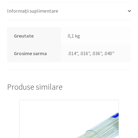
Informații suplimentare
Greutate
0,1 kg
Grosime sarma
.014", .016", .036", .040"
Produse similare