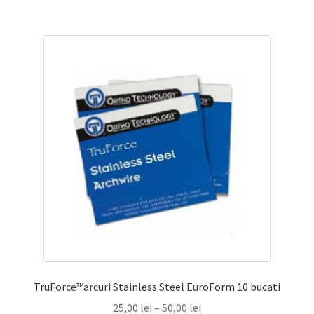
mai
multe
variații.
Opțiunile
pot
fi
alese
în
pagina
produsului.
TruForce™arcuri Stainless Steel EuroForm 10 bucati
Interval
25,00
lei
–
50,00
lei