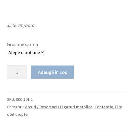
35,56cm/bara
Grosime sarma
Cantitate
Adaugă în coș
Retainer
Wire
-
Fir
SKU:
900-101-1
otel
Categorii:
Arcuri / Resorturi / Ligaturi metalice
,
Contentie
,
Fire
drept
otel drepte