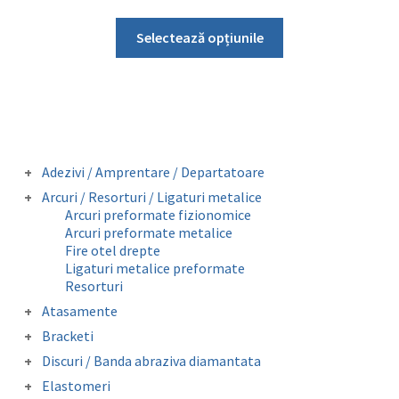
de
Acest
prețuri:
Selectează opțiunile
produs
25,00 lei
are
până
mai
la
multe
50,00 lei
variații.
Opțiunile
Adezivi / Amprentare / Departatoare
pot
Adezivi bracketi
Arcuri / Resorturi / Ligaturi metalice
fi
Adezivi inel molar
Arcuri preformate fizionomice
Amprentare
alese
Arcuri preformate metalice
Departatoare
Fire otel drepte
în
Ligaturi metalice preformate
pagina
Resorturi
produsului.
Atasamente
Butoni colabili
Bracketi
Carlige crimpabile
Bracketi autoligaturanti
Discuri / Banda abraziva diamantata
Contentie
Bracketi fizionomici
Banda perforata abraziva metalica
Mini stops
Elastomeri
Bracketi metalici
diamantata