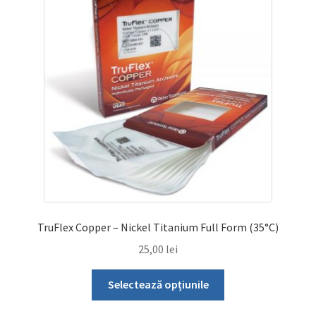
TruFlex Copper – Nickel Titanium Full Form (35°C)
25,00
lei
Acest
Selectează opțiunile
produs
are