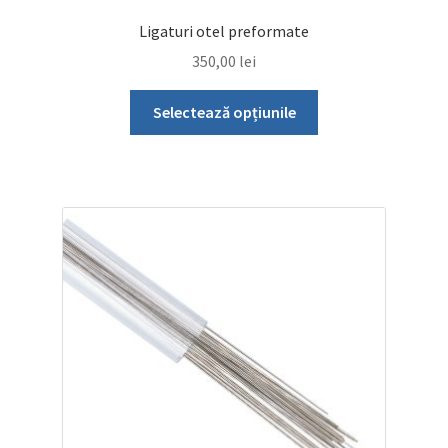
Ligaturi otel preformate
350,00
lei
Acest
Selectează opțiunile
produs
are
mai
multe
variații.
Opțiunile
pot
fi
alese
în
pagina
produsului.