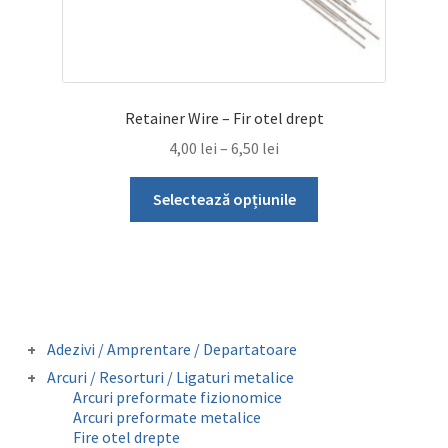
Retainer Wire – Fir otel drept
Interval
4,00
lei
–
6,50
lei
de
Acest
prețuri:
Selectează opțiunile
produs
4,00 lei
are
până
mai
la
multe
6,50 lei
variații.
Opțiunile
Adezivi / Amprentare / Departatoare
pot
Adezivi bracketi
Arcuri / Resorturi / Ligaturi metalice
fi
Adezivi inel molar
Arcuri preformate fizionomice
Amprentare
alese
Arcuri preformate metalice
Departatoare
Fire otel drepte
în