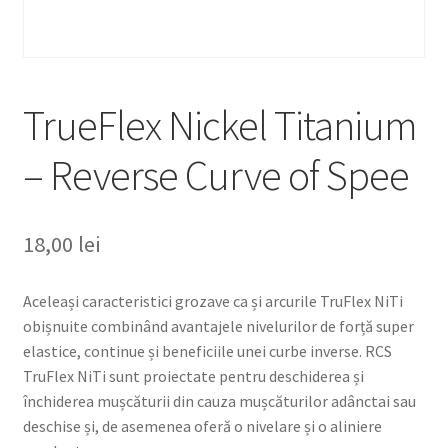
TrueFlex Nickel Titanium
– Reverse Curve of Spee
18,00
lei
Aceleași caracteristici grozave ca și arcurile TruFlex NiTi
obișnuite combinând avantajele nivelurilor de forță super
elastice, continue și beneficiile unei curbe inverse. RCS
TruFlex NiTi sunt proiectate pentru deschiderea și
închiderea mușcăturii din cauza mușcăturilor adânctai sau
deschise și, de asemenea oferă o nivelare și o aliniere