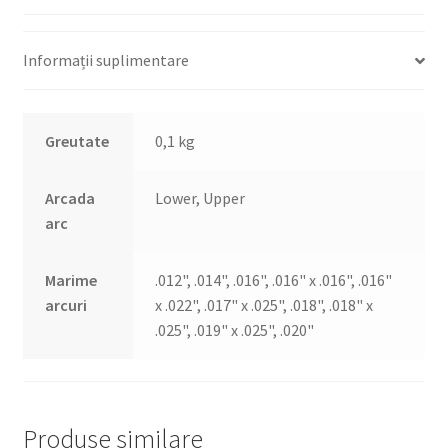
Spee
Informații suplimentare
Greutate
0,1 kg
Arcada
Lower, Upper
arc
Marime
.012", .014", .016", .016" x .016", .016"
arcuri
x .022", .017" x .025", .018", .018" x
.025", .019" x .025", .020"
Produse similare