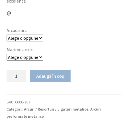
excelenta.
Arcada arc
Marime arcuri
Cantitate
Adaugă în coș
TrueFlex
Nickel
Titanium
-
SKU:
6000-307
Reverse
Categorii:
Arcuri / Resorturi / Ligaturi metalice
,
Arcuri
Curve
preformate metalice
of