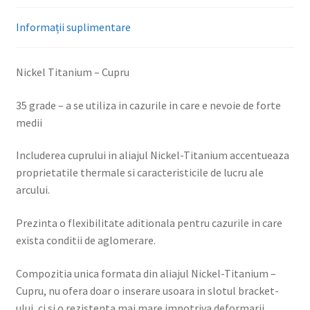
Informații suplimentare
Nickel Titanium – Cupru
35 grade – a se utiliza in cazurile in care e nevoie de forte
medii
Includerea cuprului in aliajul Nickel-Titanium accentueaza
proprietatile thermale si caracteristicile de lucru ale
arcului.
Prezinta o flexibilitate aditionala pentru cazurile in care
exista conditii de aglomerare.
Compozitia unica formata din aliajul Nickel-Titanium –
Cupru, nu ofera doar o inserare usoara in slotul bracket-
ului, ci si o rezistenta mai mare impotriva deformarii.