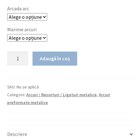
Arcada arc
Marime arcuri
Cantitate
Adaugă în coș
TruFlex
Copper
-
Nickel
SKU:
Nu se aplică
Titanium
Categorii:
Arcuri / Resorturi / Ligaturi metalice
,
Arcuri
Full
preformate metalice
Form
(35°C)
Descriere