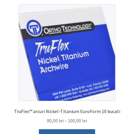
TruFlex™ arcuri Nickel-Titanium EuroForm 10 bucati
Interval
80,00
lei
–
100,00
lei
de
Acest