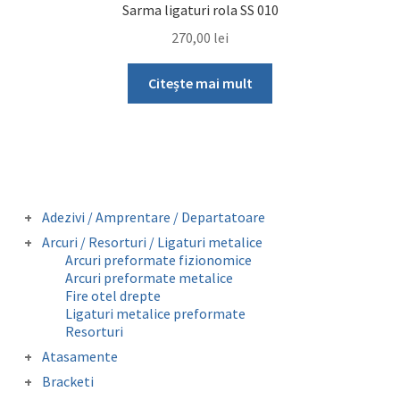
Sarma ligaturi rola SS 010
270,00
lei
Citește mai mult
Adezivi / Amprentare / Departatoare
Adezivi bracketi
Arcuri / Resorturi / Ligaturi metalice
Adezivi inel molar
Arcuri preformate fizionomice
Amprentare
Arcuri preformate metalice
Departatoare
Fire otel drepte
Ligaturi metalice preformate
Resorturi
Atasamente
Butoni colabili
Bracketi
Carlige crimpabile
Bracketi autoligaturanti