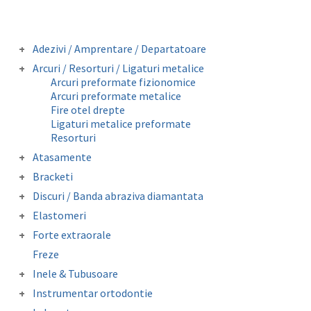
Adezivi / Amprentare / Departatoare
Adezivi bracketi
Arcuri / Resorturi / Ligaturi metalice
Adezivi inel molar
Arcuri preformate fizionomice
Amprentare
Arcuri preformate metalice
Departatoare
Fire otel drepte
Ligaturi metalice preformate
Resorturi
Atasamente
Butoni colabili
Bracketi
Carlige crimpabile
Bracketi autoligaturanti
Discuri / Banda abraziva diamantata
Contentie
Bracketi fizionomici
Banda perforata abraziva metalica
Mini stops
Elastomeri
Bracketi metalici
diamantata
Obiceiuri vicioase
Catene
Forte extraorale
Elastice extraorale
Masca forte extraorale
Freze
Elastice intraorale
Module de siguranta
Ligaturi elastice
Inele & Tubusoare
Lip Bumper Tubing
Inele molar
Instrumentar ortodontie
Separatoare
Tubusor molar 1 si 2
Clesti