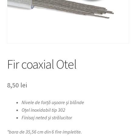
Fir coaxial Otel
8,50
lei
Nivele de forță ușoare și blânde
Oțel inoxidabil tip 302
Finisaj neted și strălucitor
*bara de 35,56 cm din 6 fire impletite.