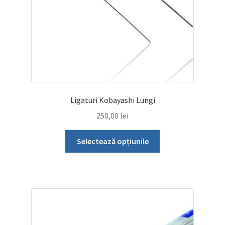
Ligaturi Kobayashi Lungi
250,00
lei
Acest
Selectează opțiunile
produs
are
mai
multe
variații.
Opțiunile
pot