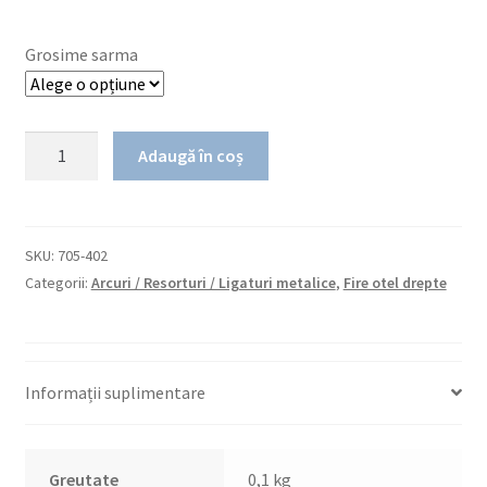
Grosime sarma
Cantitate
Adaugă în coș
Fir
coaxial
Otel
SKU:
705-402
Categorii:
Arcuri / Resorturi / Ligaturi metalice
,
Fire otel drepte
Informații suplimentare
Greutate
0,1 kg