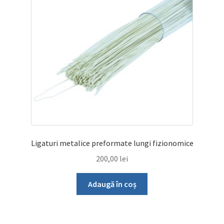
fi
alese
în
pagina
produsului.
Ligaturi metalice preformate lungi fizionomice
200,00
lei
Adaugă în coș