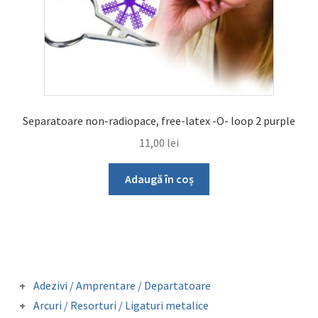
Separatoare non-radiopace, free-latex -O- loop 2 purple
11,00
lei
Adaugă în coș
Adezivi / Amprentare / Departatoare
Adezivi bracketi
Arcuri / Resorturi / Ligaturi metalice
Adezivi inel molar