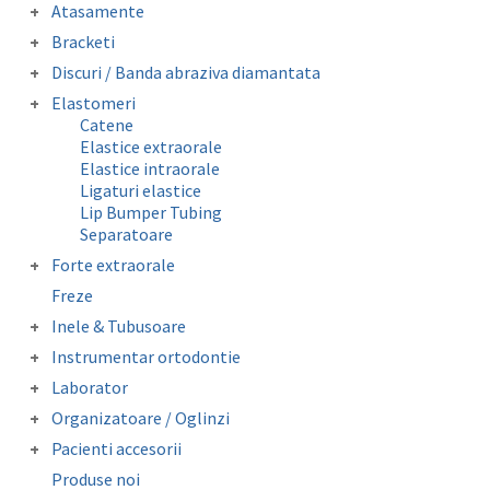
Arcuri preformate fizionomice
Atasamente
Amprentare
Arcuri preformate metalice
Butoni colabili
Departatoare
Bracketi
Fire otel drepte
Carlige crimpabile
Bracketi autoligaturanti
Ligaturi metalice preformate
Discuri / Banda abraziva diamantata
Contentie
Bracketi fizionomici
Resorturi
Banda perforata abraziva metalica
Mini stops
Elastomeri
Bracketi metalici
diamantata
Obiceiuri vicioase
Catene
Elastice extraorale
Elastice intraorale
Ligaturi elastice
Lip Bumper Tubing
Separatoare
Forte extraorale
Masca forte extraorale
Freze
Module de siguranta
Inele & Tubusoare
Inele molar
Instrumentar ortodontie
Tubusor molar 1 si 2
Clesti
Laborator
Instrumentar auxiliar
Accesorii laborator
Organizatoare / Oglinzi
Pense
Folii copolyester / polypropylene /
Oglinzi fotografie
Sonde/Explorer/Director ligaturi
Pacienti accesorii
Mouthguard Soft EVA
Organizatoare
Ceara ortodontica
Surub expansiune
Produse noi