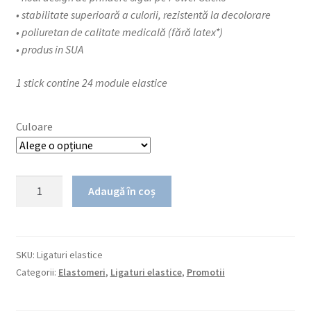
• stabilitate superioară a culorii, rezistentă la decolorare
• poliuretan de calitate medicală (fără latex*)
• produs in SUA
1 stick contine 24 module elastice
Culoare
Cantitate
Adaugă în coș
Ligaturi
elastice
SKU:
Ligaturi elastice
Categorii:
Elastomeri
,
Ligaturi elastice
,
Promotii