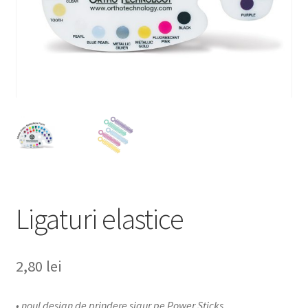
Ligaturi elastice
2,80
lei
• noul design de prindere sigur pe Power Sticks