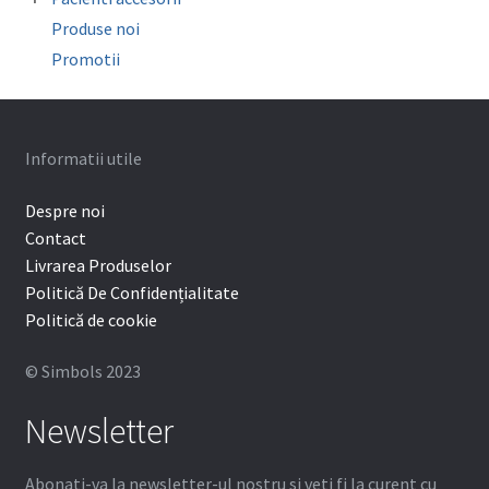
Mouthguard Soft EVA
Organizatoare
Ceara ortodontica
Surub expansiune
Produse noi
Cutie depozitare aparat mobil
Promotii
Protectie bracketi
Informatii utile
Despre noi
Contact
Livrarea Produselor
Politică De Confidențialitate
Politică de cookie
© Simbols 2023
Newsletter
Abonati-va la newsletter-ul nostru si veti fi la curent cu