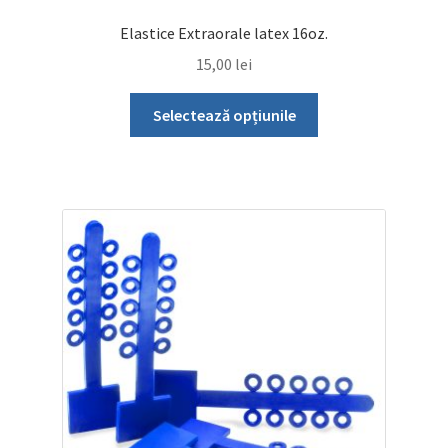
Elastice Extraorale latex 16oz.
15,00
lei
Acest
Selectează opțiunile
produs
are
mai
multe
variații.
Opțiunile
pot
fi
alese
în
pagina
produsului.