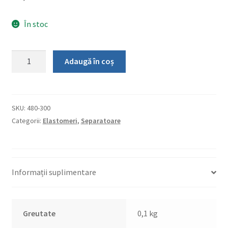
În stoc
Cantitate
Adaugă în coș
Separatoare
non-
radiopace,
free-
SKU:
480-300
latex
Categorii:
Elastomeri
,
Separatoare
-
O-
loop
2
Informații suplimentare
purple
Greutate
0,1 kg