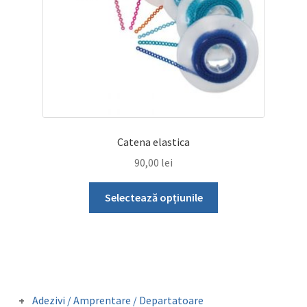
Catena elastica
90,00
lei
Acest
Selectează opțiunile
produs
are
mai
multe
variații.
Opțiunile
Adezivi / Amprentare / Departatoare