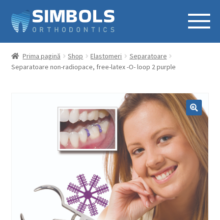
Prima pagină
Shop
Elastomeri
Separatoare
Separatoare non-radiopace, free-latex -O- loop 2 purple