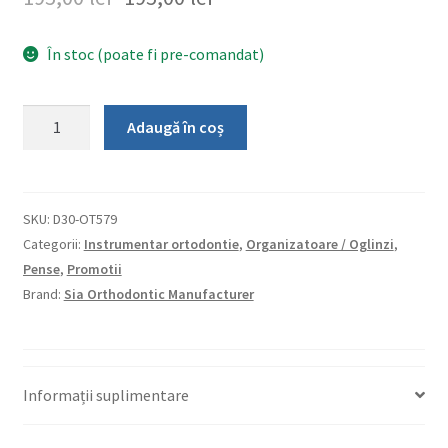
În stoc (poate fi pre-comandat)
Cantitate
Adaugă în coș
Pensa
bracket
cu
aliniament
SKU:
D30-OT579
SIA
Categorii:
Instrumentar ortodontie
,
Organizatoare / Oglinzi
,
Pense
,
Promotii
Brand:
Sia Orthodontic Manufacturer
Informații suplimentare