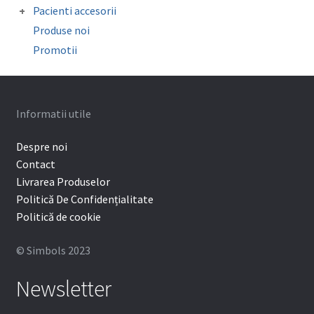
Oglinzi fotografie
Pacienti accesorii
Mouthguard Soft EVA
Organizatoare
Ceara ortodontica
Surub expansiune
Produse noi
Cutie depozitare aparat mobil
Promotii
Protectie bracketi
Informatii utile
Despre noi
Contact
Livrarea Produselor
Politică De Confidențialitate
Politică de cookie
© Simbols 2023
Newsletter