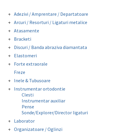
Adezivi / Amprentare / Departatoare
Adezivi bracketi
Arcuri / Resorturi / Ligaturi metalice
Adezivi inel molar
Arcuri preformate fizionomice
Atasamente
Amprentare
Arcuri preformate metalice
Butoni colabili
Departatoare
Bracketi
Fire otel drepte
Carlige crimpabile
Bracketi autoligaturanti
Ligaturi metalice preformate
Discuri / Banda abraziva diamantata
Contentie
Bracketi fizionomici
Resorturi
Banda perforata abraziva metalica
Mini stops
Elastomeri
Bracketi metalici
diamantata
Obiceiuri vicioase
Catene
Forte extraorale
Elastice extraorale
Masca forte extraorale
Freze
Elastice intraorale
Module de siguranta
Ligaturi elastice
Inele & Tubusoare
Lip Bumper Tubing
Inele molar
Instrumentar ortodontie
Separatoare
Tubusor molar 1 si 2
Clesti
Instrumentar auxiliar
Pense
Sonde/Explorer/Director ligaturi
Laborator
Accesorii laborator
Organizatoare / Oglinzi
Folii copolyester / polypropylene /