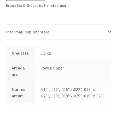
italia
Brand:
Sia Orthodontic Manufacturer
Informații suplimentare
Greutate
0,1 kg
Arcada
Lower, Upper
arc
Marime
.014", .016", .016" x .022", .017" x
arcuri
.025", .018", .018" x .025", .019" x .025"