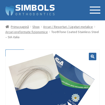
Prima pagină
Shop
Arcuri / Resorturi / Ligaturi metalice
Arcuri preformate fizionomice
ToothTone Coated Stainless Steel
– SIA italia
REDUCERI!