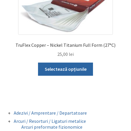
TruFlex Copper – Nickel Titanium Full Form (27°C)
25,00
lei
Acest
Selectează opțiunile
produs
are
mai
multe
variații.
Opțiunile
Adezivi / Amprentare / Departatoare
pot
Adezivi bracketi
Arcuri / Resorturi / Ligaturi metalice
fi
Adezivi inel molar
Arcuri preformate fizionomice
Amprentare