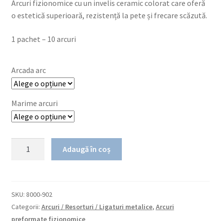
Arcuri fizionomice cu un invelis ceramic colorat care oferă
o estetică superioară, rezistență la pete și frecare scăzută.
1 pachet – 10 arcuri
Arcada arc
Marime arcuri
Cantitate
Adaugă în coș
ToothTone
Coated
Stainless
Steel
SKU:
8000-902
-
Categorii:
Arcuri / Resorturi / Ligaturi metalice
,
Arcuri
SIA
preformate fizionomice