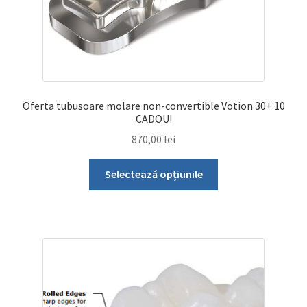
Oferta tubusoare molare non-convertible Votion 30+ 10
CADOU!
870,00
lei
Acest
Selectează opțiunile
produs
are
mai
multe
variații.
Opțiunile
pot
fi