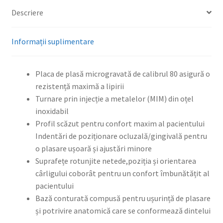
Descriere
Informații suplimentare
Placa de plasă microgravată de calibrul 80 asigură o
rezistență maximă a lipirii
Turnare prin injecție a metalelor (MIM) din oțel
inoxidabil
Profil scăzut pentru confort maxim al pacientului
Indentări de poziționare ocluzală/gingivală pentru
o plasare ușoară și ajustări minore
Suprafețe rotunjite netede,poziția și orientarea
cârligului coborât pentru un confort îmbunătățit al
pacientului
Bază conturată compusă pentru ușurință de plasare
și potrivire anatomică care se conformează dintelui