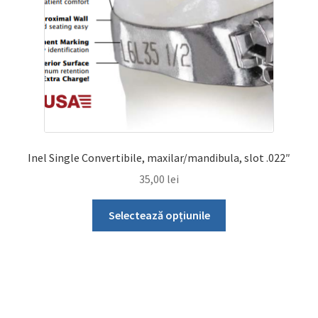
alese
în
pagina
produsului.
Inel Single Convertibile, maxilar/mandibula, slot .022″
35,00
lei
Acest
Selectează opțiunile
produs
are
mai
multe
variații.
Opțiunile