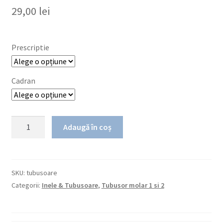
29,00
lei
Prescriptie
Cadran
Cantitate
Adaugă în coș
Tubusoare
Votion
SKU:
tubusoare
Categorii:
Inele & Tubusoare
,
Tubusor molar 1 si 2