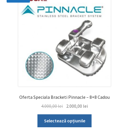
Oferta Speciala Bracketi Pinnacle – 8+8 Cadou
Prețul
Prețul
4.000,00
lei
2.000,00
lei
inițial
curent
Acest
a
este:
Selectează opțiunile
produs
fost:
2.000,00 lei.