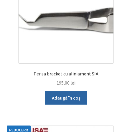
alese
în
pagina
produsului.
Pensa bracket cu aliniament SIA
195,00
lei
Adaugă în coș
REDUCERI!