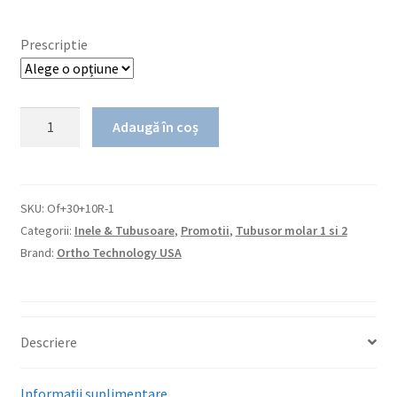
Prescriptie
Cantitate
Adaugă în coș
Oferta
tubusoare
molare
non-
SKU:
Of+30+10R-1
convertible
Categorii:
Inele & Tubusoare
,
Promotii
,
Tubusor molar 1 si 2
Votion
Brand:
Ortho Technology USA
30+
10
CADOU!
Descriere
Informații suplimentare