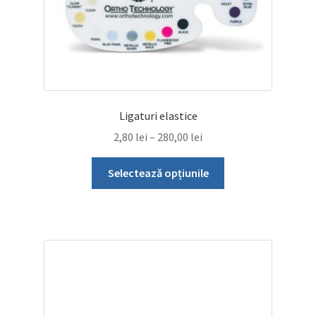
Ligaturi elastice
Interval
2,80
lei
–
280,00
lei
de
Acest
prețuri:
Selectează opțiunile
produs
2,80 lei
are
până
mai
la
multe
280,00 lei
variații.
Opțiunile
pot
fi